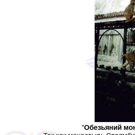
"
Обезьяний мо